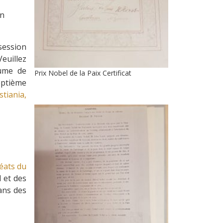
en
 session
Veuillez
aume de
Prix Nobel de la Paix Certificat
septième
stiania,
éats du
 et des
ans des