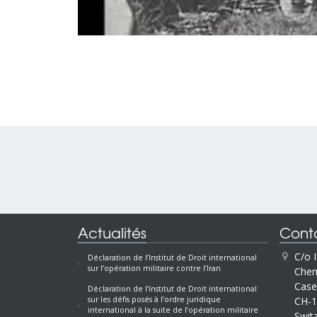
Actualités
Cont
C/o 
Déclaration de l’Institut de Droit international
sur l’opération militaire contre l’Iran
Chem
Case
Déclaration de l’Institut de Droit international
CH-1
sur les défis posés à l’ordre juridique
international à la suite de l’opération militaire
Swit