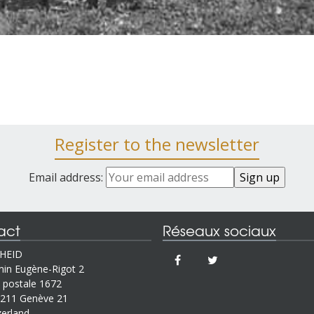
Register to the newsletter
Email address:
act
Réseaux sociaux
IHEID
in Eugène-Rigot 2
 postale 1672
211 Genève 21
zerland