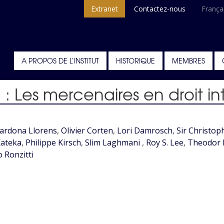
Extranet
Contactez-nous
França
A PROPOS DE L’INSTITUT
HISTORIQUE
MEMBRES
 Les mercenaires en droit in
Cardona Llorens
,
Olivier Corten
,
Lori Damrosch
,
Sir Christop
Kateka
,
Philippe Kirsch
,
Slim Laghmani
,
Roy S. Lee
,
Theodor
 Ronzitti