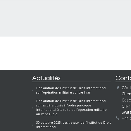
Actualités
Cont
C/o 
Déclaration de l’Institut de Droit international
sur l’opération militaire contre l’Iran
Chem
Case
Déclaration de l’Institut de Droit international
CH-1
sur les défis posés à l’ordre juridique
international à la suite de l’opération militaire
Swit
au Venezuela
+41 
30 octobre 2025: Les travaux de l’Institut de Droit
international