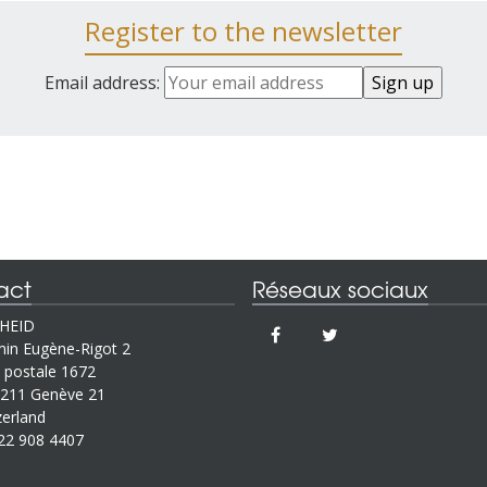
Register to the newsletter
Email address:
act
Réseaux sociaux
IHEID
in Eugène-Rigot 2
 postale 1672
211 Genève 21
zerland
22 908 4407