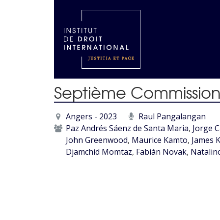
Septième Commission :
Angers - 2023
Raul Pangalangan
Paz Andrés Sáenz de Santa Maria
,
Jorge 
John Greenwood
,
Maurice Kamto
,
James 
Djamchid Momtaz
,
Fabián Novak
,
Natalino