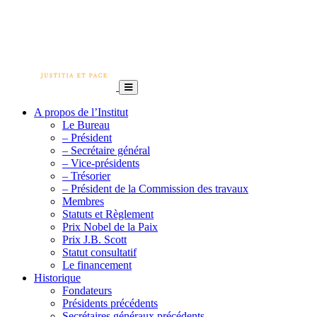
A propos de l’Institut
Le Bureau
– Président
– Secrétaire général
– Vice-présidents
– Trésorier
– Président de la Commission des travaux
Membres
Statuts et Règlement
Prix Nobel de la Paix
Prix J.B. Scott
Statut consultatif
Le financement
Historique
Fondateurs
Présidents précédents
Secrétaires généraux précédents