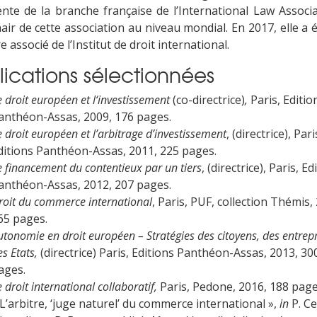
ente de la branche française de l’International Law Associa
air de cette association au niveau mondial. En 2017, elle a 
associé de l’Institut de droit international.
lications sélectionnées
e droit européen et l‘investissement
(co-directrice)
,
Paris, Editio
anthéon-Assas, 2009, 176 pages.
e droit européen et l’arbitrage d’investissement
, (directrice), Pari
ditions Panthéon-Assas, 2011, 225 pages.
e financement du contentieux par un tiers
, (directrice), Paris, Ed
anthéon-Assas, 2012, 207 pages.
roit du commerce international
, Paris, PUF, collection Thémis,
65 pages.
utonomie en droit européen – Stratégies des citoyens, des entrepr
es Etats,
(directrice) Paris, Editions Panthéon-Assas, 2013, 30
ages.
e droit international collaboratif,
Paris, Pedone, 2016, 188 page
 L’arbitre, ‘juge naturel’ du commerce international »,
in
P. Ce