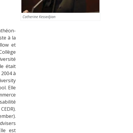
Catherine Kessedjian
nthéon-
ste à la
llow et
Collège
versité
e était
e 2004 à
versity
ol. Elle
ommerce
abilité
e CEDR).
ember).
dvisers
lle est