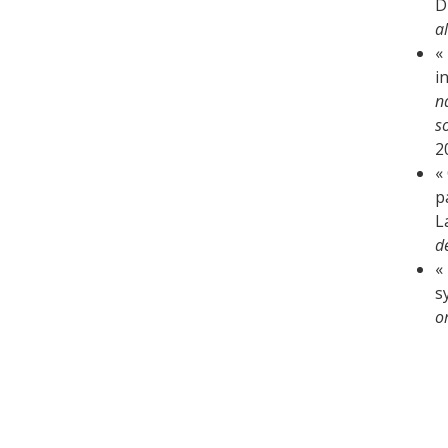
D
a
«
i
n
s
2
«
p
L
d
«
s
o