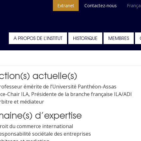
Extranet
Contactez-nous
França
A PROPOS DE L’INSTITUT
HISTORIQUE
MEMBRES
tion(s) actuelle(s)
rofesseur émérite de l’Université Panthéon-Assas
ice-Chair ILA, Présidente de la branche française ILA/ADI
rbitre et médiateur
aine(s) d’expertise
roit du commerce international
esponsabilité sociétale des entreprises