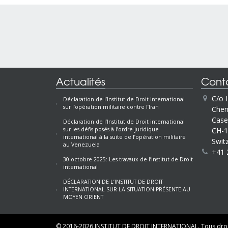
Actualités
Cont
C/o 
Déclaration de l’Institut de Droit international
sur l’opération militaire contre l’Iran
Chem
Case
Déclaration de l’Institut de Droit international
CH-1
sur les défis posés à l’ordre juridique
international à la suite de l’opération militaire
Swit
au Venezuela
+41 
30 octobre 2025: Les travaux de l’Institut de Droit
international
DÉCLARATION DE L’INSTITUT DE DROIT
INTERNATIONAL SUR LA SITUATION PRÉSENTE AU
MOYEN ORIENT
© 2016-2026
INSTITUT DE DROIT INTERNATIONAL.
Tous droi