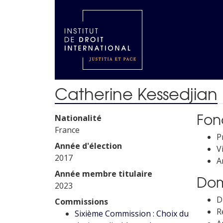
Catherine Kessedjian
Fonc
Nationalité
France
P
Année d'élection
V
2017
A
Année membre titulaire
Dom
2023
D
Commissions
R
Sixième Commission : Choix du