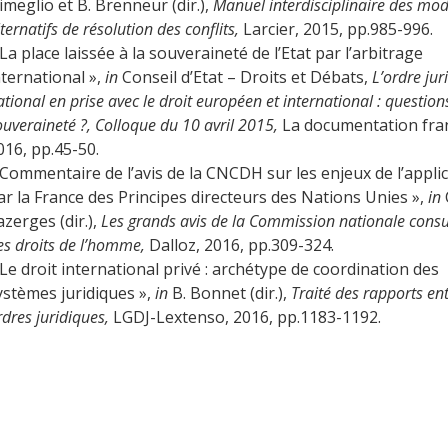
imeglio et B. Brenneur (dir.),
Manuel interdisciplinaire des mo
lternatifs de résolution des conflits,
Larcier, 2015, pp.985-996.
 La place laissée à la souveraineté de l’Etat par l’arbitrage
nternational »,
in
Conseil d’Etat – Droits et Débats,
L’ordre jur
ational en prise avec le droit européen et international : question
ouveraineté ?, Colloque du 10 avril 2015,
La documentation fran
016, pp.45-50.
 Commentaire de l’avis de la CNCDH sur les enjeux de l’appli
ar la France des Principes directeurs des Nations Unies »,
in
azerges (dir.),
Les grands avis de la Commission nationale consu
es droits de l’homme,
Dalloz, 2016, pp.309-324.
 Le droit international privé : archétype de coordination des
ystèmes juridiques »,
in
B. Bonnet (dir.),
Traité des rapports en
rdres juridiques,
LGDJ-Lextenso, 2016, pp.1183-1192.