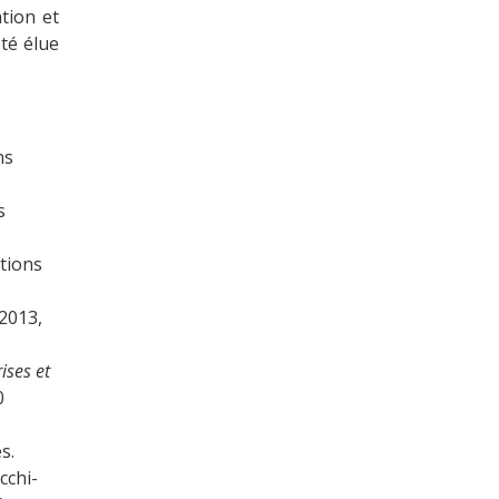
tion et
été élue
ns
s
itions
 2013,
ises et
0
s.
cchi-