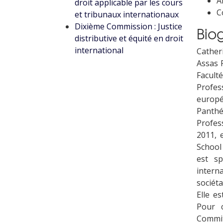
A
droit applicable par les cours
C
et tribunaux internationaux
Dixième Commission : Justice
Bio
distributive et équité en droit
international
Cather
Assas P
Facult
Profes
europé
Panthé
Profess
2011, 
School 
est sp
intern
sociéta
Elle e
Pour c
Commit