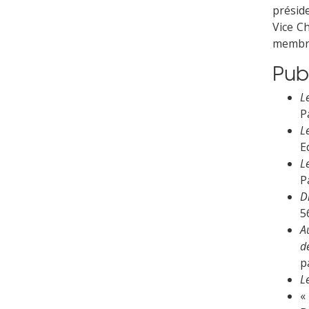
présid
Vice Ch
membre 
Pub
L
P
L
E
L
P
D
5
A
d
p
L
«