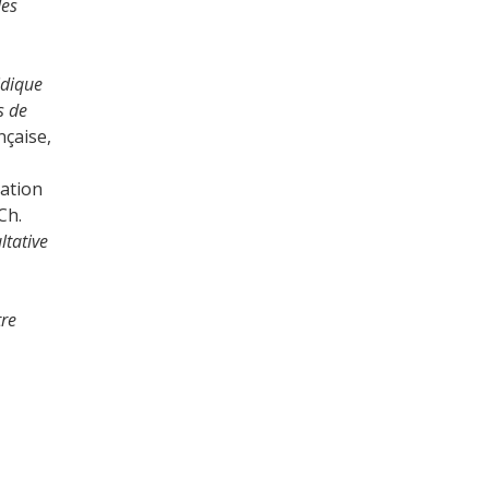
des
idique
s de
çaise,
cation
Ch.
ltative
tre