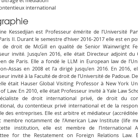
rbitrage et mediation
ontentieux international
graphie
ine Kessedjian est Professeur émérite de l’Université Pa
aris II. Durant le semestre d’hiver 2016-2017 elle est en po
é de droit de McGill en qualité de Senior Wainwright Fe
seur invité. Jusqu’en 2016, elle était Directeur adjoint du 
en de Paris. Elle a fondé le LLM in European law de l’Uni
on-Assas en 2008 et l’a dirigé jusqu’en 2016. En 2016, ell
eur invité à la Faculté de droit de l’Université de Padoue. D
elle était Hauser Global Visiting Professor à New York Uni
of Law. En 2010, elle était Professeur invité à Yale Law Scho
écialiste de droit international privé, de droit du c
ational, du contentieux privé international et de la respons
le des entreprises. Elle est arbitre et médiateur (accrédité
st membre notamment de l’American Law Institute (life m
ette institution, elle est membre de l’International A
tee for the Restatement on Foreign Relations Law. E