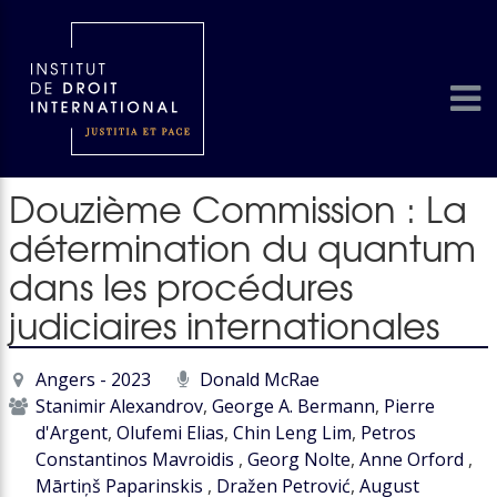
Douzième Commission : La
détermination du quantum
dans les procédures
judiciaires internationales
Angers - 2023
Donald McRae
Stanimir Alexandrov
,
George A. Bermann
,
Pierre
d'Argent
,
Olufemi Elias
,
Chin Leng Lim
,
Petros
Constantinos Mavroidis
,
Georg Nolte
,
Anne Orford
,
Mārtiņš Paparinskis
,
Dražen Petrović
,
August