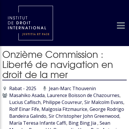
Onzième Commission :
Liberté de navigation en
droit de la mer
Rabat - 2025
Jean-Marc Thouvenin
Masahiko Asada
,
Laurence Boisson de Chazournes
,
Lucius Caflisch
,
Philippe Couvreur
,
Sir Malcolm Evans
,
Rolf Einar Fife
,
Malgosia Fitzmaurice
,
George Rodrigo
Bandeira Galindo
,
Sir Christopher John Greenwood
,
María Teresa Infante Caffi
,
Bing Bing Jia
,
Sean