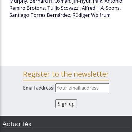
Murphy
,
Bernard H. Oxman
,
Jin-Hyun Paik
,
Antonio
Remiro Brotons
,
Tullio Scovazzi
,
Alfred H.A. Soons
,
Santiago Torres Bernárdez
,
Rüdiger Wolfrum
Register to the newsletter
Email address:
Actualités