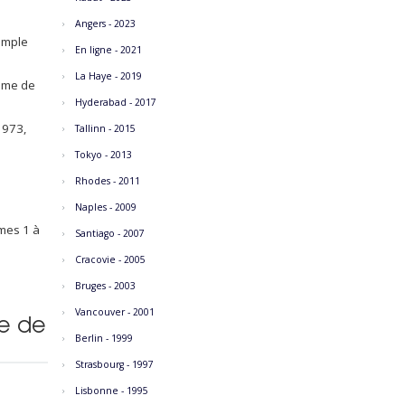
Angers - 2023
xemple
En ligne - 2021
La Haye - 2019
lume de
Hyderabad - 2017
1973,
Tallinn - 2015
Tokyo - 2013
Rhodes - 2011
Naples - 2009
umes 1 à
Santiago - 2007
Cracovie - 2005
Bruges - 2003
Vancouver - 2001
me de
Berlin - 1999
Strasbourg - 1997
Lisbonne - 1995