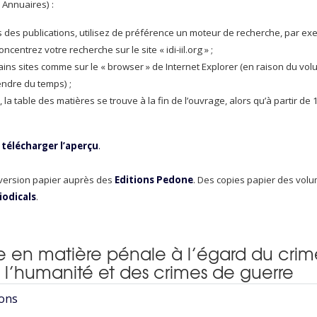
 Annuaires) :
rs des publications, utilisez de préférence un moteur de recherche, par e
entrez votre recherche sur le site « idi-iil.org » ;
ains sites comme sur le « browser » de Internet Explorer (en raison du vo
endre du temps) ;
la table des matières se trouve à la fin de l’ouvrage, alors qu’à partir de 
 télécharger l’aperçu
.
 version papier auprès des
Editions Pedone
. Des copies papier des vol
iodicals
.
le en matière pénale à l’égard du cri
 l’humanité et des crimes de guerre
ions