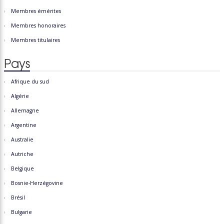
Membres émérites
Membres honoraires
Membres titulaires
Pays
Afrique du sud
Algérie
Allemagne
Argentine
Australie
Autriche
Belgique
Bosnie-Herzégovine
Brésil
Bulgarie