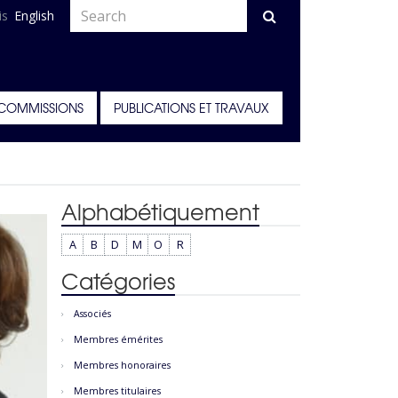
is
English
COMMISSIONS
PUBLICATIONS ET TRAVAUX
Alphabétiquement
A
B
D
M
O
R
Catégories
Associés
Membres émérites
Membres honoraires
Membres titulaires