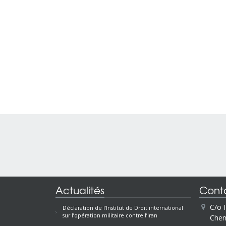
Actualités
Cont
C/o 
Déclaration de l’Institut de Droit international
sur l’opération militaire contre l’Iran
Chem