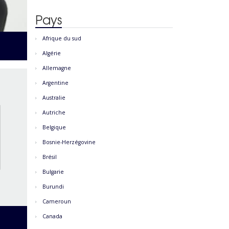
Pays
Afrique du sud
Algérie
Allemagne
Argentine
Australie
Autriche
Belgique
Bosnie-Herzégovine
Brésil
Bulgarie
Burundi
Cameroun
Canada