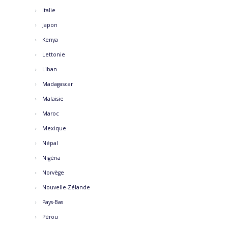
Italie
Japon
Kenya
Lettonie
Liban
Madagascar
Malaisie
Maroc
Mexique
Népal
Nigéria
Norvège
Nouvelle-Zélande
Pays-Bas
Pérou