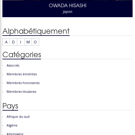
OWADA HISASHI
Japon
Alphabétiquement
A
D
I
M
O
Catégories
Associés
Membres émérites
Membres honoraires
Membres titulaires
Pays
Afrique du sud
Algérie
Allemagne