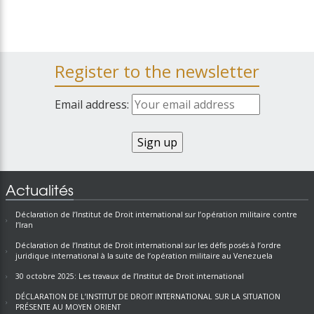
Register to the newsletter
Email address:
Actualités
Déclaration de l’Institut de Droit international sur l’opération militaire contre
l’Iran
Déclaration de l’Institut de Droit international sur les défis posés à l’ordre
juridique international à la suite de l’opération militaire au Venezuela
30 octobre 2025: Les travaux de l’Institut de Droit international
DÉCLARATION DE L’INSTITUT DE DROIT INTERNATIONAL SUR LA SITUATION
PRÉSENTE AU MOYEN ORIENT