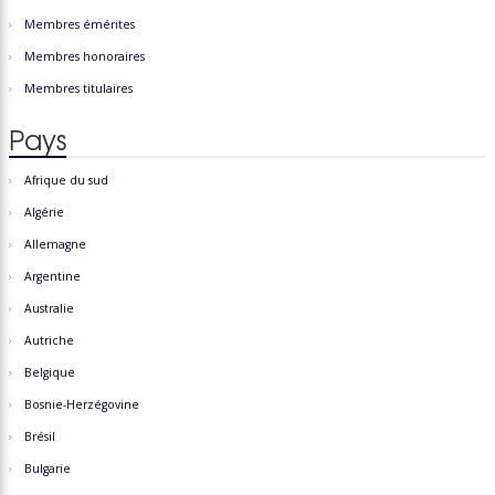
Membres émérites
Membres honoraires
Membres titulaires
Pays
Afrique du sud
Algérie
Allemagne
Argentine
Australie
Autriche
Belgique
Bosnie-Herzégovine
Brésil
Bulgarie