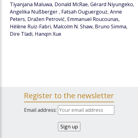
Tiyanjana Maluwa
,
Donald McRae
,
Gérard Niyungeko
,
Angelika Nußberger
,
Fatsah Ouguergouz
,
Anne
Peters
,
Dražen Petrović
,
Emmanuel Roucounas
,
Hélène Ruiz-Fabri
,
Malcolm N. Shaw
,
Bruno Simma
,
Dire Tladi
,
Hanqin Xue
Register to the newsletter
Email address: